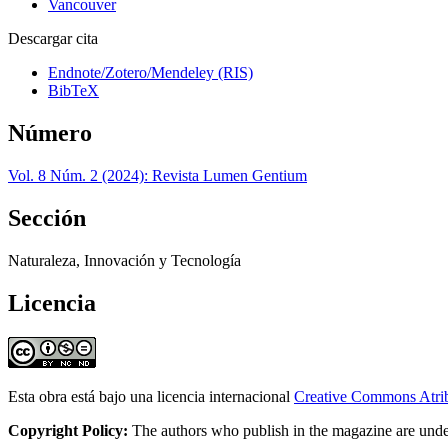
Vancouver
Descargar cita
Endnote/Zotero/Mendeley (RIS)
BibTeX
Número
Vol. 8 Núm. 2 (2024): Revista Lumen Gentium
Sección
Naturaleza, Innovación y Tecnología
Licencia
Esta obra está bajo una licencia internacional
Creative Commons Atri
Copyright Policy:
The authors who publish in the magazine are under