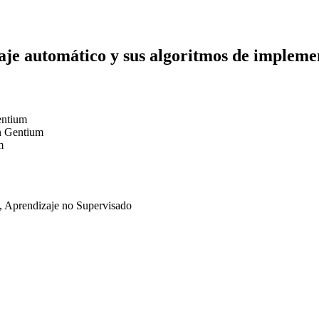
zaje automático y sus algoritmos de impleme
entium
n Gentium
m
, Aprendizaje no Supervisado