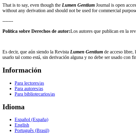
That is to say, even though the
Lumen Gentium
Journal is open acces
without any derivation and should not be used for commercial purpos
-------
Política sobre Derechos de autor:
Los autores que publican en la rev
Es decir, que aún siendo la Revista
Lumen Gentium
de acceso libre,
usarlo tal como está, sin derivación alguna y no debe ser usado con fi
Información
Para lectores/as
Para autores/as
Para bibliotecarios/as
Idioma
Español (España)
English
Português (Brasil)