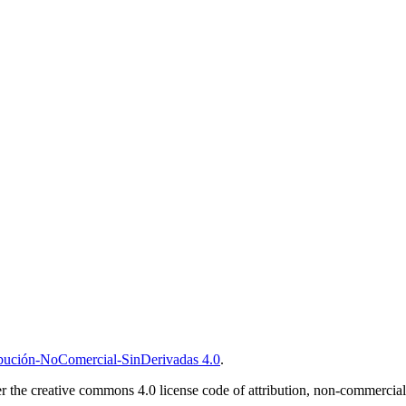
bución-NoComercial-SinDerivadas 4.0
.
 the creative commons 4.0 license code of attribution, non-commercial,