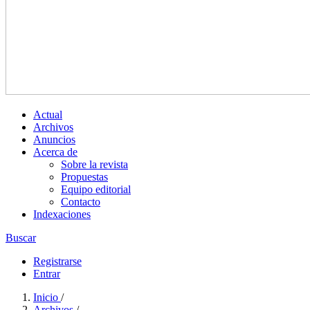
Actual
Archivos
Anuncios
Acerca de
Sobre la revista
Propuestas
Equipo editorial
Contacto
Indexaciones
Buscar
Registrarse
Entrar
Inicio
/
Archivos
/