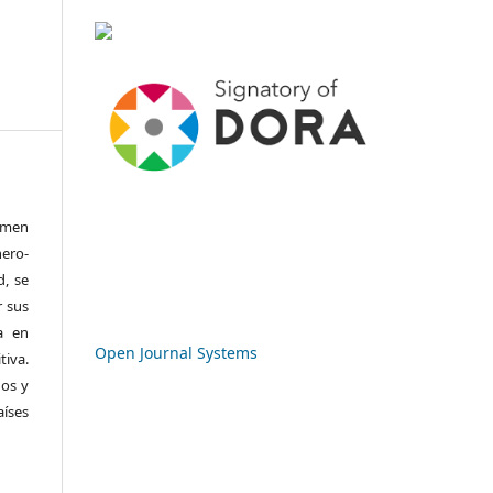
Lumen
nero-
d, se
r sus
a en
Open Journal Systems
tiva.
nos y
íses