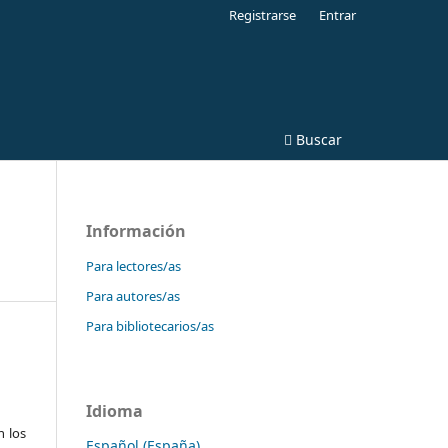
Registrarse
Entrar
Buscar
Información
Para lectores/as
Para autores/as
Para bibliotecarios/as
Idioma
n los
Español (España)