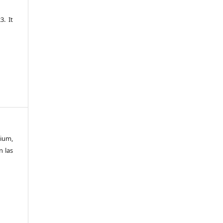
3. It
ium,
n las