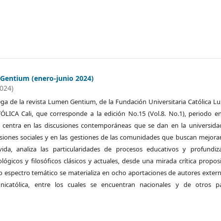
Gentium (enero-junio 2024)
2024)
ega de la revista Lumen Gentium, de la Fundación Universitaria Católica 
LICA Cali, que corresponde a la edición No.15 (Vol.8. No.1), periodo e
e centra en las discusiones contemporáneas que se dan en la universida
nsiones sociales y en las gestiones de las comunidades que buscan mejora
ida, analiza las particularidades de procesos educativos y profundiz
ológicos y filosóficos clásicos y actuales, desde una mirada crítica proposi
o espectro temático se materializa en ocho aportaciones de autores exter
nicatólica, entre los cuales se encuentran nacionales y de otros pa
.