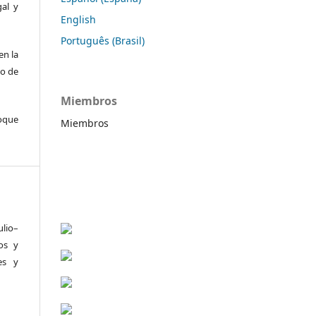
gal y
English
Português (Brasil)
en la
to de
Miembros
foque
Miembros
ulio–
os y
es y