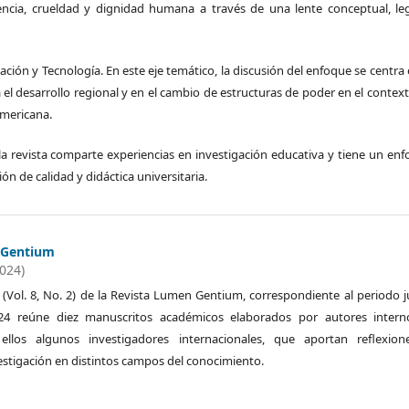
encia, crueldad y dignidad humana a través de una lente conceptual, le
ción y Tecnología. En este eje temático, la discusión del enfoque se centra 
a el desarrollo regional y en el cambio de estructuras de poder en el contex
americana.
la revista comparte experiencias en investigación educativa y tiene un en
ón de calidad y didáctica universitaria.
 Gentium
2024)
 (Vol. 8, No. 2) de la Revista Lumen Gentium, correspondiente al periodo j
24 reúne diez manuscritos académicos elaborados por autores intern
 ellos algunos investigadores internacionales, que aportan reflexion
estigación en distintos campos del conocimiento.