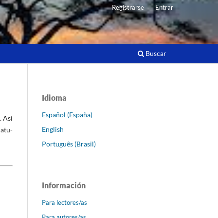
Registrarse
Entrar
Buscar
Idioma
Español (España)
. Así
English
natu-
Português (Brasil)
Información
Para lectores/as
Para autores/as