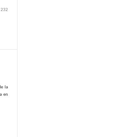
 232
de la
va en