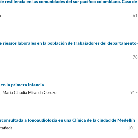
 de resiliencia en las comunidades del sur pacífico colombiano. Caso de
a
61
de riesgos laborales en la población de trabajadores del departamento
78
 en la primera infancia
a, Maria Claudia Miranda Corozo
91 
rconsultada a fonoaudiología en una Clínica de la ciudad de Medellín
stañeda
101 -