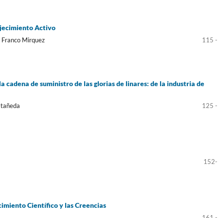
ejecimiento Activo
id Franco Mirquez
115 -
 cadena de suministro de las glorias de linares: de la industria de
stañeda
125 -
152-
imiento Científico y las Creencias
161 -