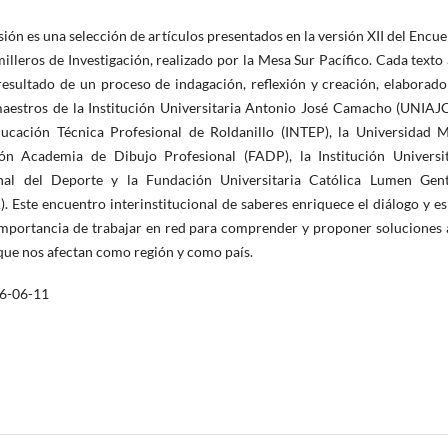
sión es una selección de artículos presentados en la versión XII del Encu
illeros de Investigación, realizado por la Mesa Sur Pacífico. Cada texto
 resultado de un proceso de indagación, reflexión y creación, elaborad
maestros de la Institución Universitaria Antonio José Camacho (UNIAJC
ducación Técnica Profesional de Roldanillo (INTEP), la Universidad M
ón Academia de Dibujo Profesional (FADP), la Institución Universit
nal del Deporte y la Fundación Universitaria Católica Lumen Gen
 Este encuentro interinstitucional de saberes enriquece el diálogo y e
importancia de trabajar en red para comprender y proponer soluciones 
que nos afectan como región y como país.
6-06-11