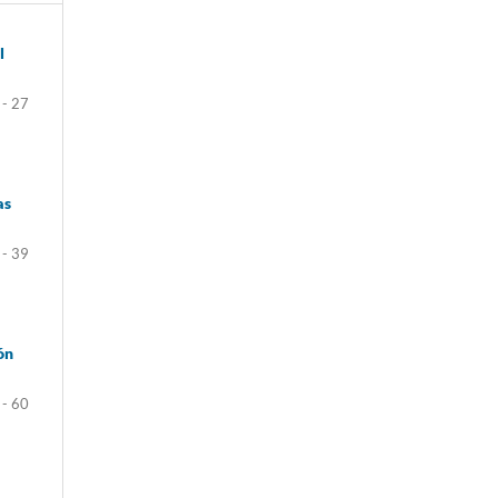
l
 - 27
as
 - 39
ón
 - 60