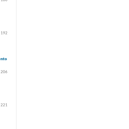
 192
ento
 206
 221