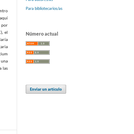
Para bibliotecarios/as
entro
 aquí
o por
), el
Número actual
aría
aria
tium
s una
a las
Enviar un artículo