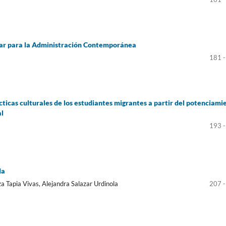
rar para la Administración Contemporánea
181 -
ácticas culturales de los estudiantes migrantes a partir del potenciami
al
193 -
da
a Tapia Vivas, Alejandra Salazar Urdinola
207 -