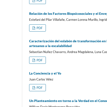
PDF
Relación de los Factores Biopsicosociales y el Env
Estefani del Pilar Villafañe, Carmen Lorena Murillo, Ingr
PDF
Caracterización del eslabón de transformación en la
artesanos a la escalabilidad
Sebastian Nuñez Chavarro, Andrea Magdalena, Luna Ca
PDF
La Conciencia y el Yo
Juan Carlos Vélez
PDF
Un Planteamiento en torno a la Verdad en el Conoc
William Darío Montenegro Benavides