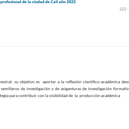
 profesional de la ciudad de Cali año 2022
222 -
estral;
su objetivo es
aportar a la reflexión cientìfico-académica des
 semilleros de investigación y de asiganturas de investigación formati
ategia para
contribuir con la visibilidad de
la
producción académica